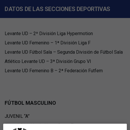
DATOS DE LAS SECCIONES DEPORTIVAS
Levante UD – 2º División Liga Hypermotion
Levante UD Femenino – 1ª División Liga F
Levante UD Fútbol Sala – Segunda División de Fútbol Sala
Atlético Levante UD – 3ª División Grupo VI
Levante UD Femenino B – 2ª Federación Futfem
FÚTBOL MASCULINO
JUVENIL “A”
Juvenil División de Honor Grupo 7