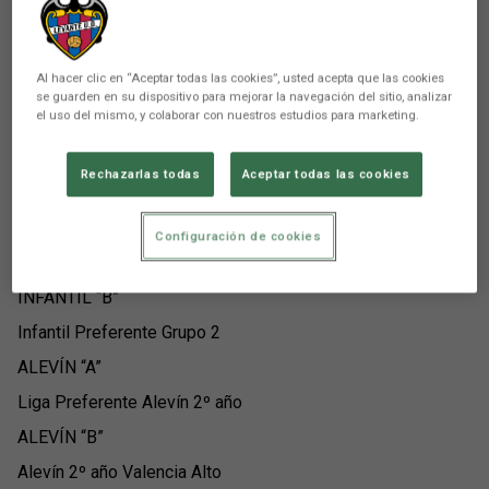
JUVENIL “B”
Juvenil Nacional Grupo 8
Al hacer clic en “Aceptar todas las cookies”, usted acepta que las cookies
CADETE “A”
se guarden en su dispositivo para mejorar la navegación del sitio, analizar
el uso del mismo, y colaborar con nuestros estudios para marketing.
Cadete Autonómica Grupo 1
CADETE “B”
Rechazarlas todas
Aceptar todas las cookies
Cadete Preferente Grupo 2
INFANTIL “A”
Configuración de cookies
Infantil Autonómica Grupo 1
INFANTIL “B”
Infantil Preferente Grupo 2
ALEVÍN “A”
Liga Preferente Alevín 2º año
ALEVÍN “B”
Alevín 2º año Valencia Alto