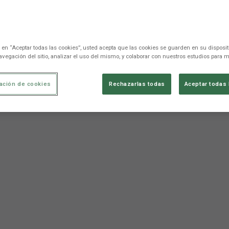
c en “Aceptar todas las cookies”, usted acepta que las cookies se guarden en su disposit
avegación del sitio, analizar el uso del mismo, y colaborar con nuestros estudios para m
ación de cookies
Rechazarlas todas
Aceptar todas 