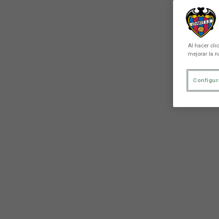
Al hacer cli
mejorar la n
Configur