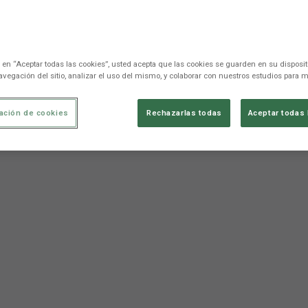
c en “Aceptar todas las cookies”, usted acepta que las cookies se guarden en su disposit
avegación del sitio, analizar el uso del mismo, y colaborar con nuestros estudios para m
ación de cookies
Rechazarlas todas
Aceptar todas 