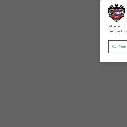
Al hacer cli
mejorar la n
Configur