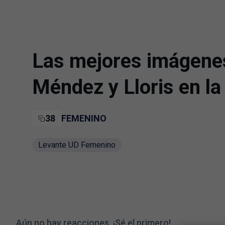
Skip to main content
Las mejores imágenes
Méndez y Lloris en l
38
FEMENINO
Levante UD Femenino
Aún no hay reacciones. ¡Sé el primero!