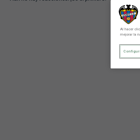
Al hacer cli
mejorar la n
Configur