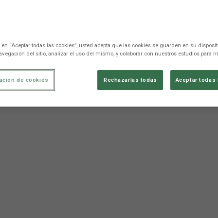
c en “Aceptar todas las cookies”, usted acepta que las cookies se guarden en su disposit
avegación del sitio, analizar el uso del mismo, y colaborar con nuestros estudios para m
ación de cookies
Rechazarlas todas
Aceptar todas 