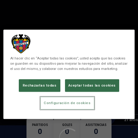
Al hacer clic en “Aceptar todas las cookies”, usted acepta que las cookies
se guarden en su dispositivo para mejorar la navegación del sitio, analizar
el uso del mismo, y colaborar con nuestros estudios para marketing.
18
HERRANZ
Rechazarlas todas
Aceptar todas las cookies
POSICIÓN
DEFENSA
Configuración de cookies
Nacimiento
Edad
21 años
PARTIDOS
GOLES
ASISTENCIAS
0
0
0