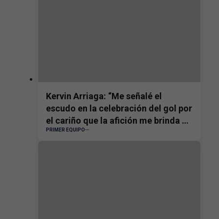
Kervin Arriaga: “Me señalé el
escudo en la celebración del gol por
el cariño que la afición me brinda y
PRIMER EQUIPO
la confianza que el equipo tiene en
mí”