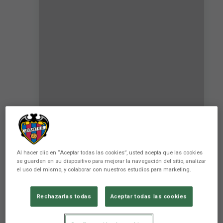
Kervin Arriaga prepara con
Honduras el encuentro amistoso
frente a Argentina
Al hacer clic en “Aceptar todas las cookies”, usted acepta que las cookies
se guarden en su dispositivo para mejorar la navegación del sitio, analizar
PRIMER EQUIPO
el uso del mismo, y colaborar con nuestros estudios para marketing.
Rechazarlas todas
Aceptar todas las cookies