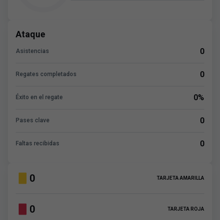
Ataque
0
Asistencias
0
Regates completados
0%
Éxito en el regate
0
Pases clave
0
Faltas recibidas
0
TARJETA AMARILLA
0
TARJETA ROJA