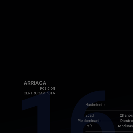
16
ARRIAGA
POSICIÓN
CENTROCAMPISTA
Nacimiento
Edad
28 años
Pie dominante
Diestro
País
Honduras