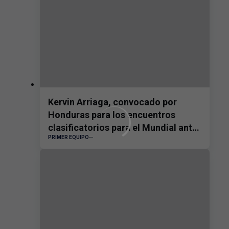
Kervin Arriaga, convocado por
Honduras para los encuentros
clasificatorios para el Mundial ante
PRIMER EQUIPO
Nicaragua y Costa Rica