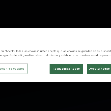
c en “Aceptar todas las cookies”, usted acepta que las cookies se guarden en su disposit
avegación del sitio, analizar el uso del mismo, y colaborar con nuestros estudios para m
ación de cookies
Rechazarlas todas
Aceptar todas 