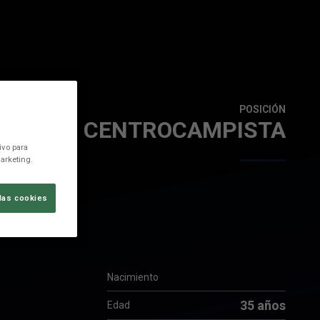
POSICIÓN
CENTROCAMPISTA
ivo para
arketing.
las cookies
Nacimiento
35 años
Edad