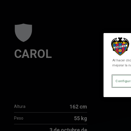
Skip to main content
CAROL
Al hacer cli
mejorar la n
Configur
162 cm
Altura
55 kg
Peso
3 de octubre de