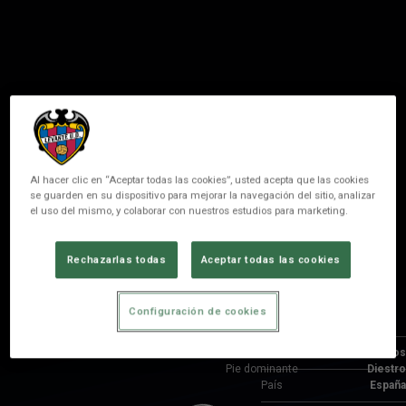
Al hacer clic en “Aceptar todas las cookies”, usted acepta que las cookies
se guarden en su dispositivo para mejorar la navegación del sitio, analizar
el uso del mismo, y colaborar con nuestros estudios para marketing.
DURÁN
Rechazarlas todas
Aceptar todas las cookies
POSICIÓN
DELANTERO
Configuración de cookies
Nacimiento
Edad
23 años
Pie dominante
Diestro
País
España