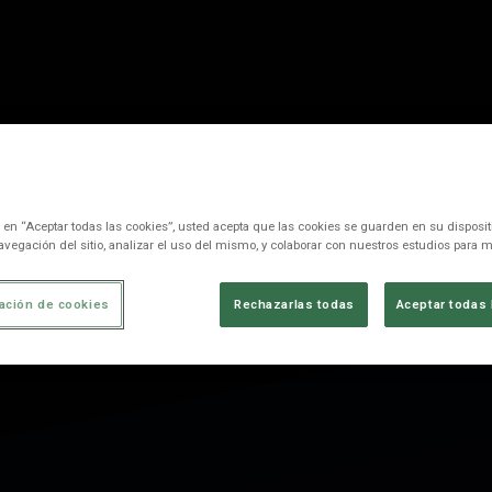
c en “Aceptar todas las cookies”, usted acepta que las cookies se guarden en su disposit
avegación del sitio, analizar el uso del mismo, y colaborar con nuestros estudios para m
ación de cookies
Rechazarlas todas
Aceptar todas 