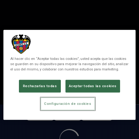
Al hacer clic en “Aceptar todas las cookies”, usted acepta que las cookies
se guarden en su dispositivo para mejorar la navegación del sitio, analizar
el uso del mismo, y colaborar con nuestros estudios para marketing.
HODEL
Rechazarlas todas
Aceptar todas las cookies
POSICIÓN
PIVOT
Configuración de cookies
PARTIDOS
GOLES
ASISTENCIAS
0
0
0