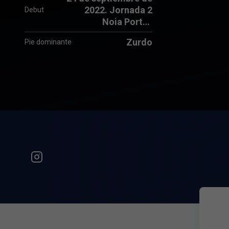
2022. Jornada 2
Debut
Noia Portus
Apostoli - Levante
Zurdo
Pie dominante
UD (2-3)