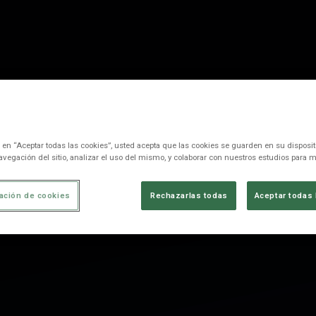
c en “Aceptar todas las cookies”, usted acepta que las cookies se guarden en su disposit
avegación del sitio, analizar el uso del mismo, y colaborar con nuestros estudios para m
ación de cookies
Rechazarlas todas
Aceptar todas 