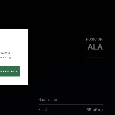
POSICIÓN
ALA
ivo para
arketing.
las cookies
Nacimiento
35 años
Edad