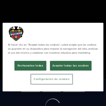
Al hacer clic en “Aceptar todas las cookies”, usted acepta que las cookies
se guarden en su dispositivo para mejorar la navegación del sitio, analizar
el uso del mismo, y colaborar con nuestros estudios para marketing.
MIRALLES
Rechazarlas todas
Aceptar todas las cookies
POSICIÓN
PIVOT
Configuración de cookies
PARTIDOS
GOLES
ASISTENCIAS
0
0
0