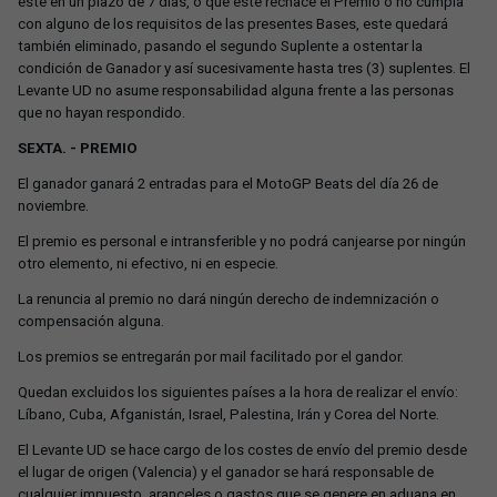
éste en un plazo de 7 días, o que éste rechace el Premio o no cumpla
con alguno de los requisitos de las presentes Bases, este quedará
también eliminado, pasando el segundo Suplente a ostentar la
condición de Ganador y así sucesivamente hasta tres (3) suplentes. El
Levante UD no asume responsabilidad alguna frente a las personas
que no hayan respondido.
SEXTA. - PREMIO
El ganador ganará 2 entradas para el MotoGP Beats del día 26 de
noviembre.
El premio es personal e intransferible y no podrá canjearse por ningún
otro elemento, ni efectivo, ni en especie.
La renuncia al premio no dará ningún derecho de indemnización o
compensación alguna.
Los premios se entregarán por mail facilitado por el gandor.
Quedan excluidos los siguientes países a la hora de realizar el envío:
Líbano, Cuba, Afganistán, Israel, Palestina, Irán y Corea del Norte.
El Levante UD se hace cargo de los costes de envío del premio desde
el lugar de origen (Valencia) y el ganador se hará responsable de
cualquier impuesto, aranceles o gastos que se genere en aduana en