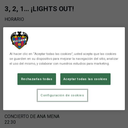
3, 2, 1... ¡LIGHTS OUT!
HORARIO
18:30
APERTURA DE PUERTAS
19:30-20:30
WARM UP BY LUC LOREN
Al hacer clic en “Aceptar todas las cookies”, usted acepta que las cookies
se guarden en su dispositivo para mejorar la navegación del sitio, analizar
el uso del mismo, y colaborar con nuestros estudios para marketing.
20:00
Moto GPM GALA
Rechazarlas todas
Aceptar todas las cookies
ENTREGA DE PREMIOS
21:00
Configuración de cookies
CORONACIÓN DEL CAMPEÓN DEL MUNDO DE MotoGP™️
21:15
CONCIERTO DE ANA MENA
22:30