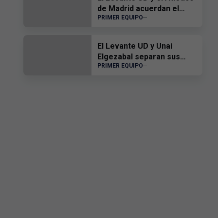
de Madrid acuerdan el
PRIMER EQUIPO
traspaso de Edgar Alcañiz
El Levante UD y Unai
Elgezabal separan sus
PRIMER EQUIPO
caminos