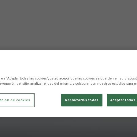
c en “Aceptar todas las cookies”, usted acepta que las cookies se guarden en su disposit
avegación del sitio, analizar el uso del mismo, y colaborar con nuestros estudios para m
ación de cookies
Rechazarlas todas
Aceptar todas 