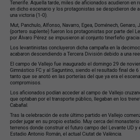
Tenerife. Aquella tarde, miles de aficionados acudieron en r
en dicho escenario y los protagonistas se despidieron de a
una victoria (1-0).
Mut, Panchulo, Alfonso, Navarro, Egea, Doménech, Genaro, 
(portero suplente) fueron los protagonistas por parte del 
por Álvaro Pérez se impusieron al conjunto tinerfeño gracia
Los levantinistas concluyeron dicha campaña en la decimocua
acabaron descendiendo a Tercera División debido a una ree
El campo de Vallejo fue inaugurado el domingo 29 de novie
Gimnástico FC y al Saguntino, siendo el resultado final de 6 a
tanto que se anotó en las porterías del que ya era el escena
compromisos.
Los aficionados podían acceder al campo de Vallejo cruzan
que optaban por el transporte público, llegaban en los trene
Cabañal.
Tras la celebración de este último partido en Vallejo comenz
poder jugar en su propio estadio. Muy cerca del monasteri
terrenos donde construir el futuro campo del Levante UD y 
Estadio Antonio Román, el actual Ciutat de València.