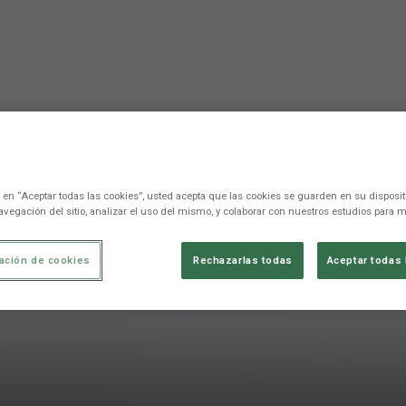
c en “Aceptar todas las cookies”, usted acepta que las cookies se guarden en su disposit
avegación del sitio, analizar el uso del mismo, y colaborar con nuestros estudios para m
ación de cookies
Rechazarlas todas
Aceptar todas 