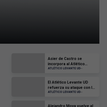
Asier de Castro se
incorpora al Atlético
ATLÉTICO LEVANTE UD
Levante UD
El Atlético Levante UD
refuerza su ataque con la
ATLÉTICO LEVANTE UD
incorporación de Hugo
Goñi
Alejandro Moya vuelve al