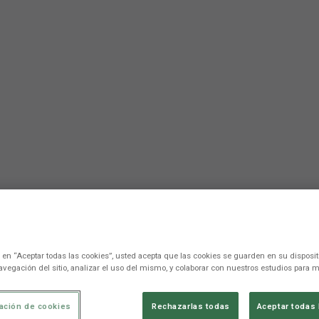
c en “Aceptar todas las cookies”, usted acepta que las cookies se guarden en su disposit
avegación del sitio, analizar el uso del mismo, y colaborar con nuestros estudios para m
ación de cookies
Rechazarlas todas
Aceptar todas 