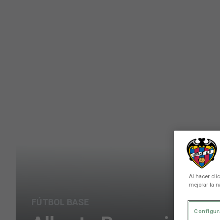
Skip to main content
Al hacer cli
mejorar la n
FÚTBOL BASE
Configur