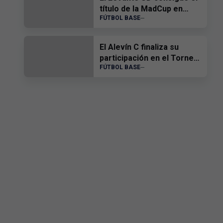
título de la MadCup en
FÚTBOL BASE
categoría sub-16 y sub-19
El Alevín C finaliza su
participación en el Torneo
FÚTBOL BASE
Futura Moeve en las
semifinales