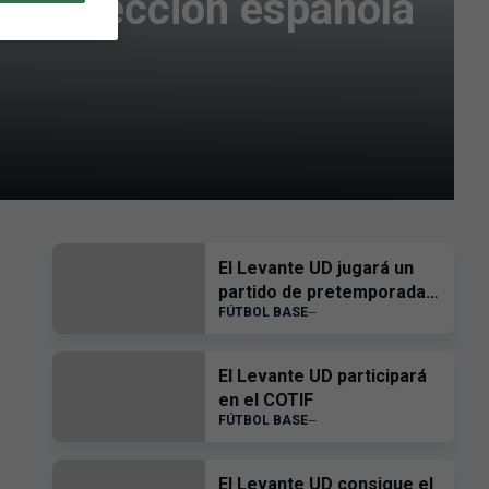
 la Selección española
El Levante UD jugará un
partido de pretemporada
FÚTBOL BASE
contra el Villarreal CF
El Levante UD participará
en el COTIF
FÚTBOL BASE
El Levante UD consigue el