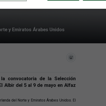
 el Torneo de El Albir con
Norte y Emiratos Árabes Unidos
o la convocatoria de la Selección
l Albir del 5 al 9 de mayo en Alfaz
Irlanda del Norte y Emiratos Árabes Unidos. El