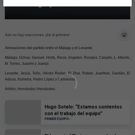
el Málaga y el Levante
Aún no hay reacciones. ¡Sé el primero!
Alineaciones del partido entre el Málaga y el Levante;
Málaga; Ochoa, Samuel, Horta, Recio, Angeleri, Rosales, Casado, L. Alberto,
M. Torres, Juanmi y Juanpi.
Levante, Jesús, Toño, Héctor Rodas, El Zhar, Rafael, Juanfran, Gavilán, El
Adoua, Xumetra, Pedro López y Camarasa.
Árbitro; Hernández Hernández.
Hugo Sotelo: “Estamos contentos
con el trabajo del equipo”
PRIMER EQUIPO