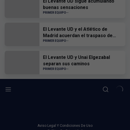
El Levante UD sigue acumulando
buenas sensaciones
PRIMER EQUIPO
El Levante UD y el Atlético de
Madrid acuerdan el traspaso de
Edgar Alcañiz
PRIMER EQUIPO
El Levante UD y Unai Elgezabal
separan sus caminos
PRIMER EQUIPO
Aviso Legal Y Condiciones De Uso