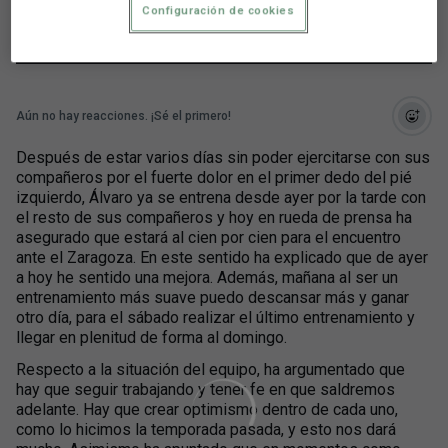
Zaragoza?
Configuración de cookies
Aún no hay reacciones. ¡Sé el primero!
Después de estar varios días sin poder ejercitarse con sus
compañeros por el fuerte dolor en el primer dedo del pié
izquierdo, Álvaro ya se entrena desde ayer por la tarde con
el resto de sus compañeros y hoy en rueda de prensa ha
asegurado que estará al cien por cien para el encuentro
ante el Zaragoza. En este sentido ha explicado que de ayer
a hoy he sentido una mejora. Además, mañana al ser un
entrenamiento más suave puedo descansar más y ganar
otro día, para el sábado realizar el último entrenamiento y
llegar en plenitud de forma al domingo.
Respecto a la situación del equipo, ha argumentado que
hay que seguir trabajando y tener fe en que saldremos
adelante. Hay que crear optimismo dentro de cada uno,
como lo hicimos la temporada pasada, y esto nos dará