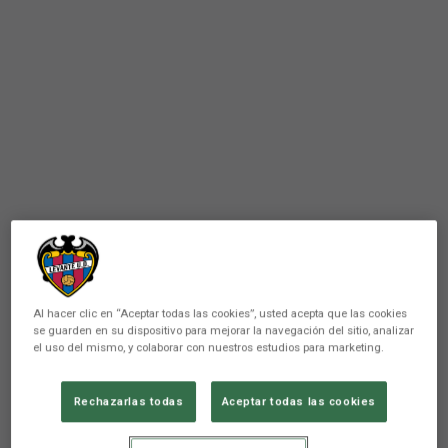
Al hacer clic en “Aceptar todas las cookies”, usted acepta que las cookies
se guarden en su dispositivo para mejorar la navegación del sitio, analizar
el uso del mismo, y colaborar con nuestros estudios para marketing.
PRIMER EQUIPO
Álvaro: ?Estaré al cien por
Rechazarlas todas
Aceptar todas las cookies
cien para el partido ante el