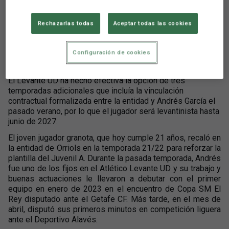
Levante UD hasta 2027
Rechazarlas todas
Aceptar todas las cookies
Configuración de cookies
Aún no hay reacciones. ¡Sé el primero!
El Levante UD ha hecho efectiva la opción de tres
temporadas adicionales que incluía la vinculación
contractual formalizada entre la entidad y Andrés García el
pasado verano, por lo que el jugador será levantinista hasta
junio de 2027.
El joven jugador granota, que hoy cumple 21 años, recaló en
la entidad de Orriols en la temporada 21/22 para reforzar la
plantilla del Juvenil A. Durante la pasada temporada, Andrés
fue uno de los fijos en el Atlético Levante UD y su trabajo y
buenas actuaciones le llevaron a debutar con el primer
equipo en enero de 2023 en el encuentro de Copa SM El
Rey disputado ante el Getafe CF. Más tarde, en el mes de
abril, disputó sus primeros minutos en competición liguera
ante el Deportivo Alavés.