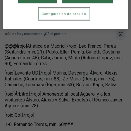
At. Madrid 1-Levante UD 0
Configuración de cookies
Aún no hay reacciones. ¡Sé el primero!
@@@[rojo]Atlético de Madrid:[/rojo] Leo Franco, Perea
(Seitaridis, min. 21), Pablo, Eller, Pernía, Galletti, Costinha
(Agüero, min. 46), Gabi, Jurado, Mista (Antonio López, min.
90), Fernando Torres.
[rojo]Levante UD:[/rojo] Molina, Descarga, Álvaro, Alexis,
Rubiales (Courtois, min. 88), Ze María, (Reggi, min. 75),
Camacho, Tommasi (Riga, min. 63), Berson, Kapo, Salva.
[rojo]Árbitro:[/rojo] Amonestó al local Agüero, y a los
visitantes Álvaro, Alexis y Salva. Expulsó al técnico Javier
Aguirre (min. 78).
[rojo]Gol:[/rojo]
1-0. Fernando Torres, min. 60###