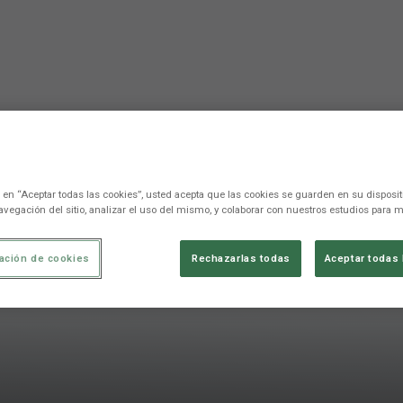
c en “Aceptar todas las cookies”, usted acepta que las cookies se guarden en su disposit
avegación del sitio, analizar el uso del mismo, y colaborar con nuestros estudios para m
ación de cookies
Rechazarlas todas
Aceptar todas 