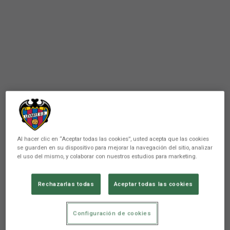
Al hacer clic en “Aceptar todas las cookies”, usted acepta que las cookies
se guarden en su dispositivo para mejorar la navegación del sitio, analizar
el uso del mismo, y colaborar con nuestros estudios para marketing.
PRIMER EQUIPO
Carl Medjani será presentado
Rechazarlas todas
Aceptar todas las cookies
hoy en el Ciutat a las 13:30
horas
Configuración de cookies