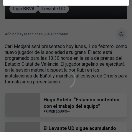
Liga BBVA
Levante UD
Aún no hay reacciones. ¡Sé el primero!
Carl Medjani será presentado hoy lunes, 1 de febrero, como
nuevo jugador de la sociedad azulgrana. El acto está
programado para las 13:30 horas en la sala de prensa del
Estadio Ciutat de València. El jugador argelino se ejercitará
en la sesión matinal dispuesta por Rubi en las
instalaciones de Buñol y marchará al coliseo de Orriols para
formalizar su presentación.
Hugo Sotelo: “Estamos contentos
con el trabajo del equipo”
PRIMER EQUIPO
El Levante UD sigue acumulando