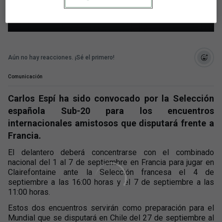
septiembre
Aún no hay reacciones. ¡Sé el primero!
Comunicación
Carlos Espí ha sido convocado por la Selección
española Sub-20 para los encuentros
internacionales amistosos que disputará frente a
Francia.
El delantero deberá concentrarse con el combinado
nacional del 1 al 7 de septiembre en Francia para jugar en
Clairefontaine ante la Selección francesa el 4 de
septiembre a las 16:00 horas y el 7 de septiembre a las
11:00 horas.
Estos dos encuentros servirán como preparación para el
Mundial que se disputará en Chile del 27 de septiembre al