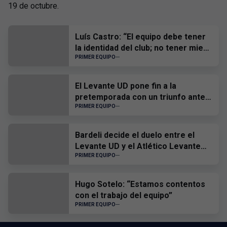
19 de octubre.
Luís Castro: “El equipo debe tener
la identidad del club; no tener miedo
a nadie y, cuando tengamos que
PRIMER EQUIPO
sufrir, sufrir todos juntos”
El Levante UD pone fin a la
pretemporada con un triunfo ante
el CD Castellón
PRIMER EQUIPO
Bardeli decide el duelo entre el
Levante UD y el Atlético Levante
UD
PRIMER EQUIPO
Hugo Sotelo: “Estamos contentos
con el trabajo del equipo”
PRIMER EQUIPO