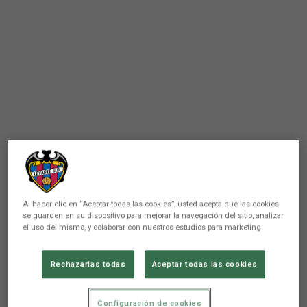
PRIMER EQUIPO
Carlos Espí, convocado con la
Al hacer clic en “Aceptar todas las cookies”, usted acepta que las cookies
se guarden en su dispositivo para mejorar la navegación del sitio, analizar
Selección española Sub-20
el uso del mismo, y colaborar con nuestros estudios para marketing.
para jugar frente a Francia
Rechazarlas todas
Aceptar todas las cookies
Los partidos se disputarán el 4 y 7 de
Configuración de cookies