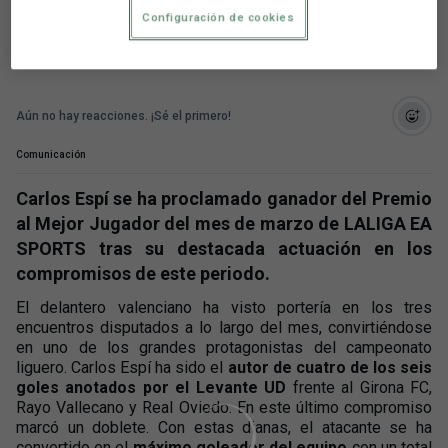
goles anotados por el Levante UD este mes
Configuración de cookies
Aún no hay reacciones. ¡Sé el primero!
Comunicación
Carlos Espí se ha proclamado ganador del Premio
al Mejor Jugador del mes de marzo de LALIGA EA
SPORTS tras su destacada actuación en los
compromisos de este periodo.
El delantero valenciano ha visto portería en los tres
encuentros disputados a lo largo del mes, convirtiéndose
en uno de los grandes protagonistas del campeonato
liguero. Carlos Espí ha sido el
autor de cuatro de los seis
goles anotados por el Levante UD
frente al Girona FC,
Rayo Vallecano y Real Oviedo. En este último compromiso
marcó un doblete. Con estas dianas, el atacante se ha
convertido en el
máximo goleador del equipo
con un total