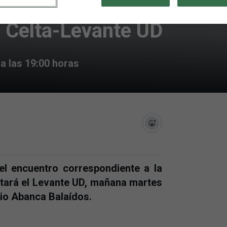
Celta-Levante UD
a las 19:00 horas
l encuentro correspondiente a la
ará el Levante UD, mañana martes
adio Abanca Balaídos.