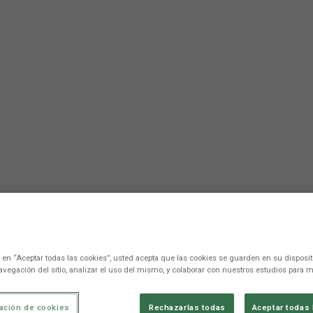
c en “Aceptar todas las cookies”, usted acepta que las cookies se guarden en su disposit
avegación del sitio, analizar el uso del mismo, y colaborar con nuestros estudios para m
ación de cookies
Rechazarlas todas
Aceptar todas 