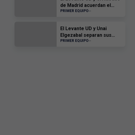
de Madrid acuerdan el
PRIMER EQUIPO
traspaso de Edgar Alcañiz
El Levante UD y Unai
Elgezabal separan sus
PRIMER EQUIPO
caminos