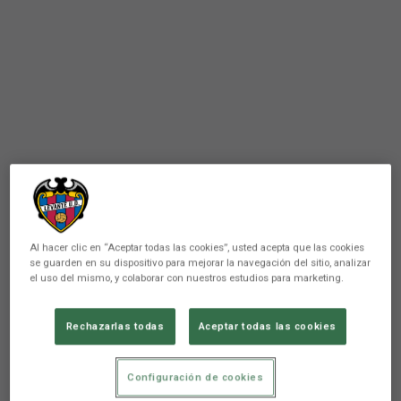
Al hacer clic en “Aceptar todas las cookies”, usted acepta que las cookies
se guarden en su dispositivo para mejorar la navegación del sitio, analizar
el uso del mismo, y colaborar con nuestros estudios para marketing.
PRIMER EQUIPO
Rechazarlas todas
Aceptar todas las cookies
David Navarro se incluye en el
listado de los jugadores
Configuración de cookies