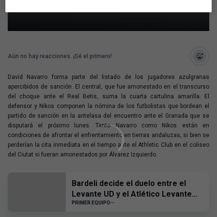
apercibidos de sanción
Aún no hay reacciones. ¡Sé el primero!
David Navarro forma parte del listado de los jugadores azulgranas
apercibidos de sanción. El central, que fue amonestado en el transcurso
del choque ante el Real Betis, suma la cuarta cartulina amarilla. El
defensor y Nikos componen la nómina de los futbolistas que bordean el
partido de sanción en la antelasa del encuentro ante el Granada que se
disputará el próximo lunes. Tanto Navarro como Nikos están en
condiciones de afrontar el enfrentamiento en tierras andaluzas, si bien se
perderían la cita inmediata en el tiempo ante el Athletic Club en el coliseo
del Ciutat si fueran amonestados por Álvarez Izquierdo.
Bardeli decide el duelo entre el
Levante UD y el Atlético Levante
UD
PRIMER EQUIPO