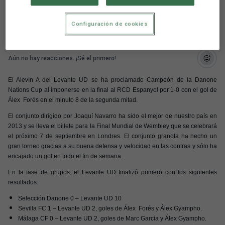
Final Mundial en Wembley
Configuración de cookies
Aún no hay reacciones. ¡Sé el primero!
El Alevín A del Levante UD se ha proclamado Campeón de la Danone
Nations Cup al imponerse en la final al RCD Espanyol por 1-0 con el gol de
Álex Forés en el minuto 8 de la segunda mitad.
El conjunto dirigido por Joaquí Navarro ha sido el mejor de nuestro país en
2013 y se lleva el billete para la Final Mundial de Wembley que se celebrará
el próximo 7 de septiembre en Londres. El conjunto granota ha hecho un
gran torneo gracias a su buena defensa y velocidad en las contras y sólo ha
encajado un gol en todo el fin de semana.
En la fase de grupos, el Levante UD finalizó primero con los siguientes
resultados:
Selección Danone 0 – Levante UD 10
Sevilla FC 1 – Levante UD 2, goles de Álex Forés y Álex Gyampho.
Málaga CF 0 – Levante UD 2, goles de Marc García y Álex Gyampho.