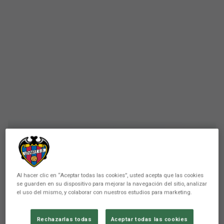
FÚTBOL BASE
El Alevín A se proclama
Al hacer clic en “Aceptar todas las cookies”, usted acepta que las cookies
se guarden en su dispositivo para mejorar la navegación del sitio, analizar
Campeón de la Danone Cup y
el uso del mismo, y colaborar con nuestros estudios para marketing.
representará a España en la
Rechazarlas todas
Aceptar todas las cookies