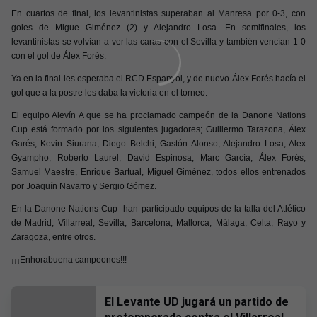
En cuartos de final, los levantinistas superaban al Manresa por 0-3, con
goles de Migue Giménez (2) y Alejandro Losa. En semifinales, los
levantinistas se volvían a ver las caras con el Sevilla y también vencían 1-0
con el gol de Álex Forés.
Ya en la final les esperaba el RCD Espanyol, y de nuevo Álex Forés hacía el
gol que a la postre les daba la victoria en el torneo.
El equipo Alevín A que se ha proclamado campeón de la Danone Nations
Cup está formado por los siguientes jugadores; Guillermo Tarazona, Álex
Garés, Kevin Siurana, Diego Belchi, Gastón Alonso, Alejandro Losa, Alex
Gyampho, Roberto Laurel, David Espinosa, Marc García, Álex Forés,
Samuel Maestre, Enrique Bartual, Miguel Giménez, todos ellos entrenados
por Joaquín Navarro y Sergio Gómez.
En la Danone Nations Cup han participado equipos de la talla del Atlético
de Madrid, Villarreal, Sevilla, Barcelona, Mallorca, Málaga, Celta, Rayo y
Zaragoza, entre otros.
¡¡¡Enhorabuena campeones!!!
El Levante UD jugará un partido de