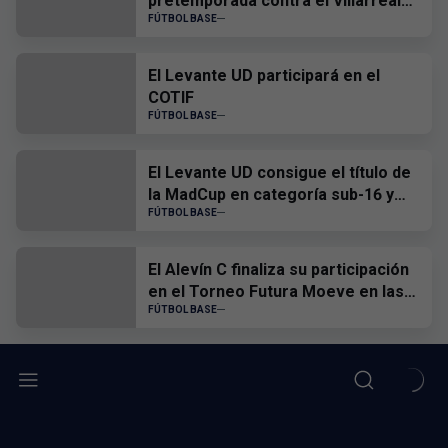
pretemporada contra el Villarreal
CF
FÚTBOL BASE
El Levante UD participará en el
COTIF
FÚTBOL BASE
El Levante UD consigue el título de
la MadCup en categoría sub-16 y
sub-19
FÚTBOL BASE
El Alevín C finaliza su participación
en el Torneo Futura Moeve en las
semifinales
FÚTBOL BASE