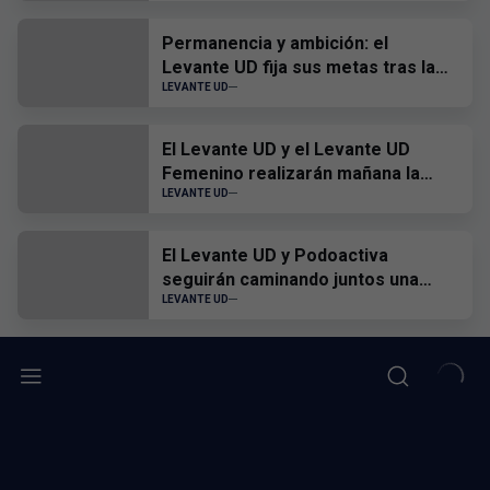
Permanencia y ambición: el
Levante UD fija sus metas tras la
visita a la Basílica
LEVANTE UD
El Levante UD y el Levante UD
Femenino realizarán mañana la
tradicional ofrenda floral a la
LEVANTE UD
Virgen de los Desamparados
El Levante UD y Podoactiva
seguirán caminando juntos una
nueva temporada
LEVANTE UD