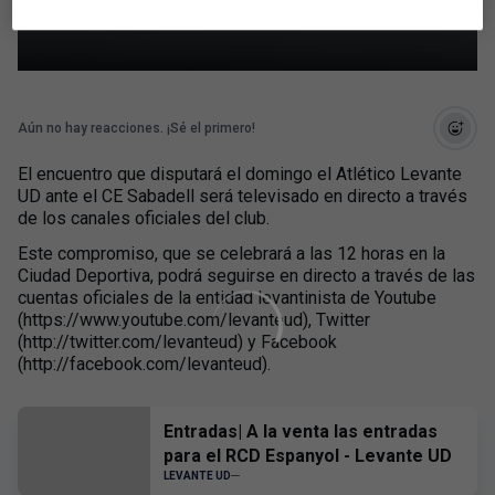
UD
Aún no hay reacciones. ¡Sé el primero!
El encuentro que disputará el domingo el Atlético Levante
UD ante el CE Sabadell será televisado en directo a través
de los canales oficiales del club.
Este compromiso, que se celebrará a las 12 horas en la
Ciudad Deportiva, podrá seguirse en directo a través de las
cuentas oficiales de la entidad levantinista de Youtube
(https://www.youtube.com/levanteud), Twitter
(http://twitter.com/levanteud) y Facebook
(http://facebook.com/levanteud).
Entradas| A la venta las entradas
para el RCD Espanyol - Levante UD
LEVANTE UD