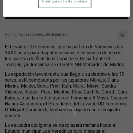
Madrid
Configuración de cookies
Aún no hay reacciones. ¡Sé el primero!
El Levante UD Femenino, que ha partido de Valencia a las
14:30 horas para disputar mañana el encuentro de ida de
los cuartos de final de la Copa de la Reina frente al
Torrejón, ya descansa en el Hotel NH Mercader de Madrid.
La expedición levantinista, que llegó a su destino a las 19
horas, está compuesta por las jugadoras Mariajo, Diana,
Marina, Maider, Sonia Prim, Ruth, María, Mariví, Sandra
Vilanova, Raquel, Pepa, Montse, Rosa Castillo, Goretti, Guru,
Bárbara más las futbolistas del Femenino B Mayte Casas y
Naiara. Asimismo, el Presidente del Levante UD Femenino,
D. Miguel Doménech, también ha viajado con el conjunto
granota.
La escuadra azulgrana se desplazará mañana hasta el
Estadio municipal Las Veredillas para disputar el