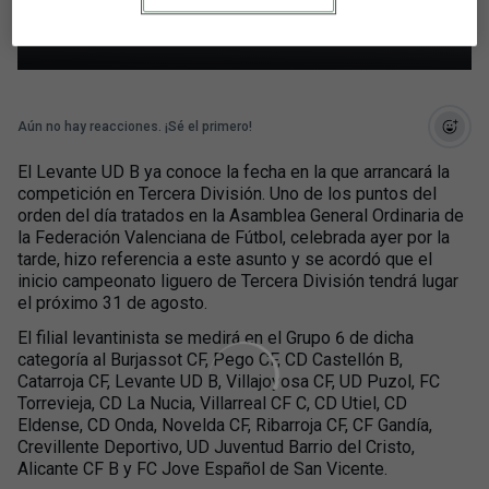
el 31 de agosto
Aún no hay reacciones. ¡Sé el primero!
El Levante UD B ya conoce la fecha en la que arrancará la
competición en Tercera División. Uno de los puntos del
orden del día tratados en la Asamblea General Ordinaria de
la Federación Valenciana de Fútbol, celebrada ayer por la
tarde, hizo referencia a este asunto y se acordó que el
inicio campeonato liguero de Tercera División tendrá lugar
el próximo 31 de agosto.
El filial levantinista se medirá en el Grupo 6 de dicha
categoría al Burjassot CF, Pego CF, CD Castellón B,
Catarroja CF, Levante UD B, Villajoyosa CF, UD Puzol, FC
Torrevieja, CD La Nucia, Villarreal CF C, CD Utiel, CD
Eldense, CD Onda, Novelda CF, Ribarroja CF, CF Gandía,
Crevillente Deportivo, UD Juventud Barrio del Cristo,
Alicante CF B y FC Jove Español de San Vicente.