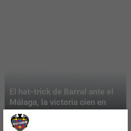
PRIMER EQUIPO
​El hat-trick de Barral ante el
Málaga, la victoria cien en
Primera y el inicio de una
permanencia angustiosa