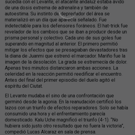
sucedía con el Levante, el atacante andaluz estaba ávido
de una dosis extrema de adrenalina y también de
autoestima. Su instinto de depredador del área se
materializó en un día que aparecía señalado. Fue
indetectable para los defensores foráneos. El hat-trick fue
revelador de los cambios que se iban a producir desde un
prisma personal y colectivo. Cada uno de sus goles fue
superando en magnitud al anterior. El primero permitió
mitigar los efectos que se presagiaban devastadores tras
la diana de Juanmi que estrenó el marcador. Mariño fue la
imagen de la desolación. La grada se estremecía de dolor.
Apenas tres minutos distanciaron ambas acciones. La
celeridad en la reacción permitió reedificar el encuentro.
Antes del final del primer episodio del duelo agitó el
espíritu del Ciutat.
El Levante mudaba el sino de una confrontación que
germinó desde la agonia. En la reanudación certificó los
lazos con un triunfo de efectos reparadores. Solo se había
consumido una hora y el enfrentamiento parecía
domesticado. Kalu Uche magnificó el triunfo (4-1). “No
hubiera sido justo otro resultado que no fuera la victoria”,
compedió Lucas Alcaraz en sala de prensa.