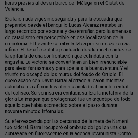
horas previas al desembarco del Málaga en el Ciutat de
València.
Era la jornada vigesimosegunda y para la escuadra que
preparaba desde el banquillo Lucas Alcaraz restaba un
largo recorrido por escrutar y desentrañar, pero la amenaza
de cataclismo era perceptible en esa localización de la
cronologia. El Levante cerraba la tabla por su espacio más
ínfimo. El desafío estaba planteado desde mucho antes de
la epifanía de una confrontación que colindaba con la
angustia. La victoria se convertía en un bien irrenunciable
para alejar fantasmas y para apelar a la buenaventura. Y el
triunfo no escapó de los muros del feudo de Orriols. El
duelo acabó con David Barral aferrado al balón mientras
saludaba a la afición levantinista anclado al círculo central
del coliseo. Su sonrisa era contagiosa. Era la metáfora de la
gloria La imagen que protagonizó fue un arquetipo de todo
aquello que había acontecido sobre el pasto durante
noventa minutos infernales.
Su efervescencia por las cercanías de la meta de Kameni
fue sideral. Barral recuperó el embrujo del gol en una cita
subrayada en fluorescente en la agenda levantinista. Como