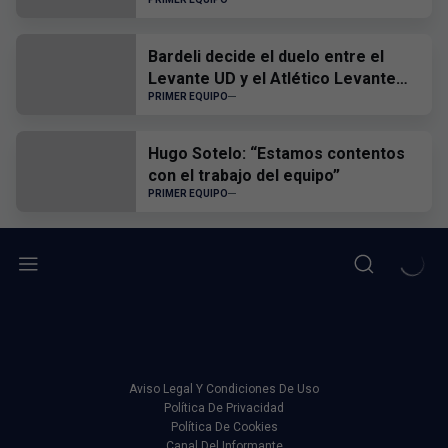
el CD Castellón
Bardeli decide el duelo entre el
Levante UD y el Atlético Levante
UD
PRIMER EQUIPO
Hugo Sotelo: “Estamos contentos
con el trabajo del equipo”
PRIMER EQUIPO
Aviso Legal Y Condiciones De Uso
Política De Privacidad
Política De Cookies
Canal Del Informante