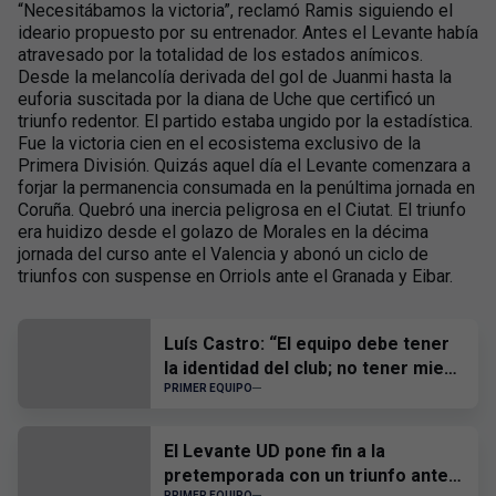
“Necesitábamos la victoria”, reclamó Ramis siguiendo el
ideario propuesto por su entrenador. Antes el Levante había
atravesado por la totalidad de los estados anímicos.
Desde la melancolía derivada del gol de Juanmi hasta la
euforia suscitada por la diana de Uche que certificó un
triunfo redentor. El partido estaba ungido por la estadística.
Fue la victoria cien en el ecosistema exclusivo de la
Primera División. Quizás aquel día el Levante comenzara a
forjar la permanencia consumada en la penúltima jornada en
Coruña. Quebró una inercia peligrosa en el Ciutat. El triunfo
era huidizo desde el golazo de Morales en la décima
jornada del curso ante el Valencia y abonó un ciclo de
triunfos con suspense en Orriols ante el Granada y Eibar.
Luís Castro: “El equipo debe tener
la identidad del club; no tener miedo
a nadie y, cuando tengamos que
PRIMER EQUIPO
sufrir, sufrir todos juntos”
El Levante UD pone fin a la
pretemporada con un triunfo ante
PRIMER EQUIPO