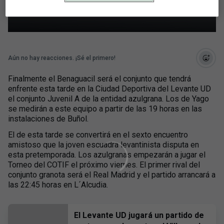
tarde al Benaguacil
Aún no hay reacciones. ¡Sé el primero!
Finalmente el Benaguacil será el conjunto que tendrá
enfrente esta tarde en la Ciudad Deportiva del Levante UD
el conjunto Juvenil A de la entidad azulgrana. Los de Yago
se medirán a este equipo a partir de las 19 horas en las
instalaciones de Buñol.
El de esta tarde se convertirá en el sexto encuentro
amistoso que la joven escuadra levantinista disputa en
esta pretemporada. Los azulgranas empezarán a jugar el
Torneo del COTIF el próximo viernes. El primer rival del
conjunto granota será el Real Madrid y el partido arrancará a
las 22:45 horas en L´Alcudia.
El Levante UD jugará un partido de