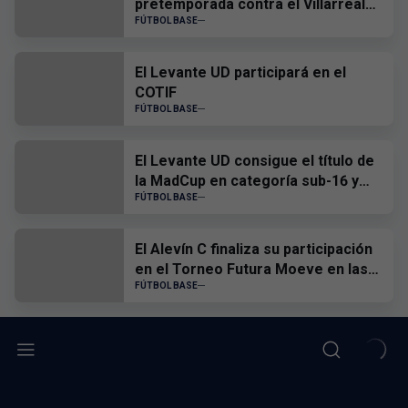
pretemporada contra el Villarreal
CF
FÚTBOL BASE
El Levante UD participará en el
COTIF
FÚTBOL BASE
El Levante UD consigue el título de
la MadCup en categoría sub-16 y
sub-19
FÚTBOL BASE
El Alevín C finaliza su participación
en el Torneo Futura Moeve en las
semifinales
FÚTBOL BASE