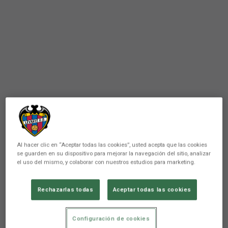
Al hacer clic en “Aceptar todas las cookies”, usted acepta que las cookies
se guarden en su dispositivo para mejorar la navegación del sitio, analizar
el uso del mismo, y colaborar con nuestros estudios para marketing.
Rechazarlas todas
Aceptar todas las cookies
FÚTBOL BASE
El Juvenil A se medirá esta
Configuración de cookies