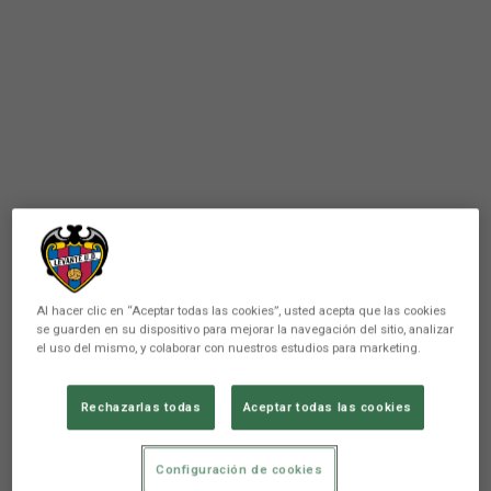
Al hacer clic en “Aceptar todas las cookies”, usted acepta que las cookies
se guarden en su dispositivo para mejorar la navegación del sitio, analizar
LEVANTE UD JUVENIL
el uso del mismo, y colaborar con nuestros estudios para marketing.
El Juvenil División de Honor,
Rechazarlas todas
Aceptar todas las cookies
buscará terminar la liga con
una victoria ante el At.
Configuración de cookies