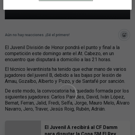
Cabezo
Aún no hay reacciones. ¡Sé el primero!
El Juvenil División de Honor pondrá el punto y final a la
competición este domingo ante el At. Cabezo, en un
encuentro que disputará a domicilio a las 21 horas.
El técnico levantinista ha tenido que echar mano de varios
jugadores del juvenil B, debido a las bajas por lesión de
Arnau, Gozalbo, Alberto y Pozo, y de Santafé por sanción.
De este modo, la convocatoria ha quedado formada por los
siguientes jugadores: Carlos Paredes, David, Iván López,
Bernat, Ferran, Jalid, Fredi, Selfa, Jorge, Mauro Melo, Álvaro
Navarro, Jero, Traver, Jesús Roig, Rubén, Adrián.
El Juvenil A recibirá al CF Damm
para disputar la Copa SM El Rey