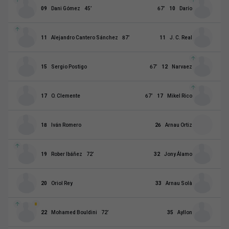
09
Dani Gómez
45
’
67
’
10
Darío
11
Alejandro Cantero Sánchez
87
’
11
J. C. Real
15
Sergio Postigo
67
’
12
Narvaez
17
O. Clemente
67
’
17
Mikel Rico
18
Iván Romero
26
Arnau Ortiz
19
Rober Ibáñez
72
’
32
Jony Álamo
20
Oriol Rey
33
Arnau Solà
22
Mohamed Bouldini
72
’
35
Ayllon