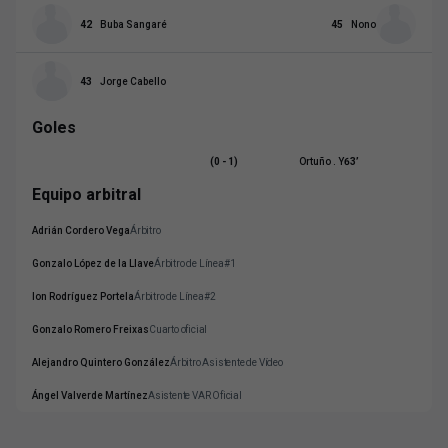
42
Buba Sangaré
45
Nono
43
Jorge Cabello
Goles
(0 - 1)
Ortuño . Y
63
’
Equipo arbitral
Adrián Cordero Vega
Árbitro
Gonzalo López de la Llave
Árbitro de Línea#1
Ion Rodríguez Portela
Árbitro de Línea#2
Gonzalo Romero Freixas
Cuarto oficial
Alejandro Quintero González
Árbitro Asistente de Vídeo
Ángel Valverde Martínez
Asistente VAR Oficial