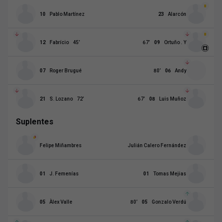
10
Pablo Martínez
23
Alarcón
12
Fabrício
45
’
67
’
09
Ortuño . Y
07
Roger Brugué
80
’
06
Andy
21
S. Lozano
72
’
67
’
08
Luis Muñoz
Suplentes
Felipe Miñambres
Julián Calero Fernández
01
J. Femenías
01
Tomas Mejias
05
Àlex Valle
80
’
05
Gonzalo Verdú