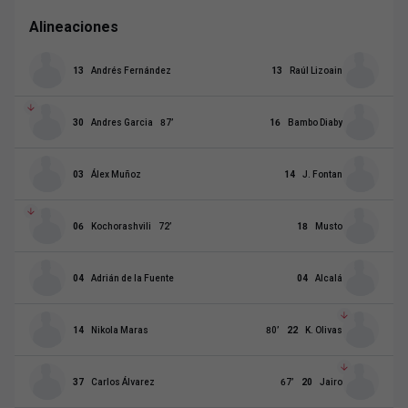
Alineaciones
13
Andrés Fernández
13
Raúl Lizoain
30
Andres Garcia
87
’
16
Bambo Diaby
03
Álex Muñoz
14
J. Fontan
06
Kochorashvili
72
’
18
Musto
04
Adrián de la Fuente
04
Alcalá
14
Nikola Maras
80
’
22
K. Olivas
37
Carlos Álvarez
67
’
20
Jairo