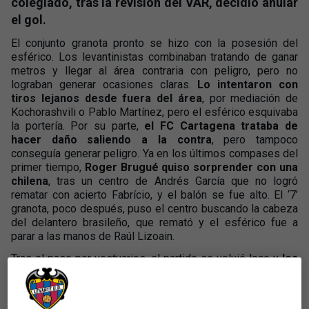
colegiado, tras la revisión del VAR, decidió anular
el gol.
El conjunto granota pronto se hizo con la posesión del
esférico. Los levantinistas combinaban tratando de ganar
metros y llegar al área contraria con peligro, pero no
lograban generar ocasiones claras.
Lo intentaron con
tiros lejanos desde fuera del área
, por mediación de
Kochorashvili o Pablo Martínez, pero el esférico esquivaba
la portería. Por su parte,
el FC Cartagena trataba de
hacer daño saliendo a la contra
, pero tampoco
conseguía generar peligro. Ya en los últimos compases del
primer tiempo,
Roger Brugué quiso sorprender con una
chilena
, tras un centro de Andrés García que no logró
rematar con acierto Fabrício, y el balón se fue alto. El ‘7’
granota, poco después, puso el centro buscando la cabeza
del delantero brasileño, que remató y el esférico fue a
parar a las manos de Raúl Lizoain.
Tras el paso por vestuarios, el partido se volvió loco y
los
dos equipos comenzaron a llegar con mayor claridad a
la portería rival.
El primero que lo hizo fue el visitante con
un lanzamiento de Luis Muñoz que obligó a intervenir a