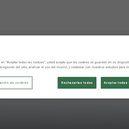
c en “Aceptar todas las cookies”, usted acepta que las cookies se guarden en su disposit
avegación del sitio, analizar el uso del mismo, y colaborar con nuestros estudios para m
ación de cookies
Rechazarlas todas
Aceptar todas 