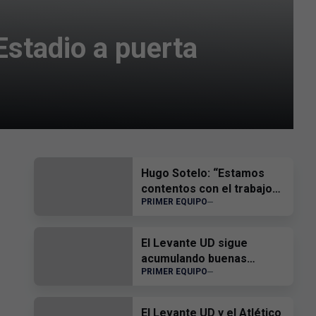
Estadio a puerta
Hugo Sotelo: “Estamos
contentos con el trabajo
PRIMER EQUIPO
del equipo”
El Levante UD sigue
acumulando buenas
PRIMER EQUIPO
sensaciones
El Levante UD y el Atlético