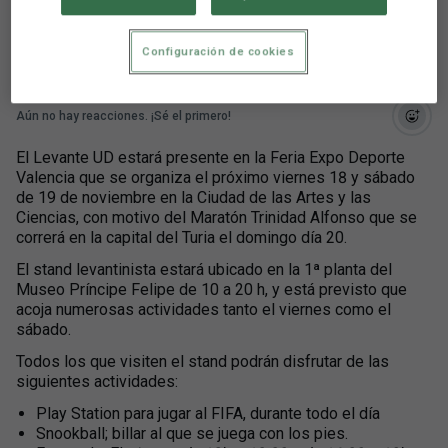
de Valencia
Configuración de cookies
Aún no hay reacciones. ¡Sé el primero!
El Levante UD estará presente en la Feria Expo Deporte
Valencia que se organiza el próximo viernes 18 y sábado
de 19 de noviembre en la Ciudad de las Artes y las
Ciencias, con motivo del Maratón Trinidad Alfonso que se
correrá en la capital del Turia el domingo día 20.
El stand levantinista estará ubicado en la 1ª planta del
Museo Príncipe Felipe de 10 a 20 h, y está previsto que
acoja numerosas actividades tanto el viernes como el
sábado.
Todos los que visiten el stand podrán disfrutar de las
siguientes actividades:
Play Station para jugar al FIFA, durante todo el día
Snookball; billar al que se juega con los pies.