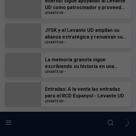
Internxt sigue apoyando al Levante
UD como patrocinador y proveedor
oficial
LEVANTE UD
JYSK y el Levante UD amplían su
alianza estratégica y renuevan su
patrocinio hasta 2028
LEVANTE UD
La memoria granota sigue
escribiendo su historia en una
nueva actualización del Museo
LEVANTE UD
Virtual
Entradas| A la venta las entradas
para el RCD Espanyol - Levante UD
LEVANTE UD