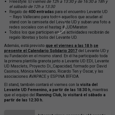
Freestyle: El v
iernes de 12h a 13:30 y de 16:30 a 18h y
el sábado de 12h a 13:30
Regalo de
400 entradas
para el encuentro Levante UD
– Rayo Vallecano para todos aquellos que acudan al
stand con la camiseta del Levante UD y suban una foto a
redes sociales con el hastag #LUDMaraton
Todos los que participen en las actividades recibirán de
regalo libretas y bolis del Levante UD.
Además, está previsto
que el viernes a las 18 h
se
presente el Calendario Solidario 2017
del Levante UD y
su Fundación en el mismo stand. En él ha participado toda
la primera plantilla granota junto a Levante UD EDI, Levante
UD Masclets, Proyecto Di_Capacidad, formado por David
Casinos, Mónica Merenciano, Ricardo Ten y Óscar, y las
asociaciones AVAPACE y ESPINA BÍFIDA.
El stand, también contará el viernes con la
visita del
Levante UD Femenino, a partir de las 18:30 h,
mientras
que el equipo del
Ranning Club, lo visitará el sábado a
partir de las 12:30 h.