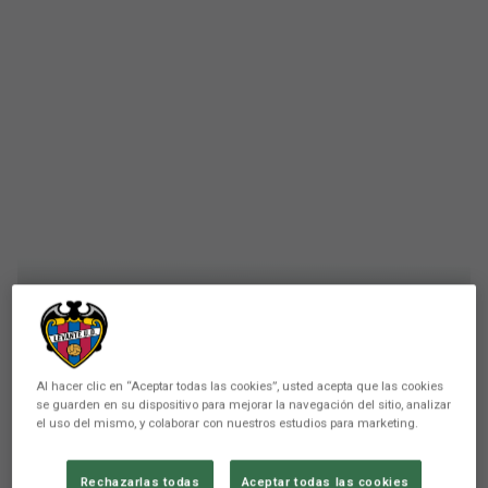
LEVANTE UD
​ El Levante UD estará
Al hacer clic en “Aceptar todas las cookies”, usted acepta que las cookies
se guarden en su dispositivo para mejorar la navegación del sitio, analizar
presente en la Feria Expo
el uso del mismo, y colaborar con nuestros estudios para marketing.
Deporte Valencia del Maratón
Rechazarlas todas
Aceptar todas las cookies