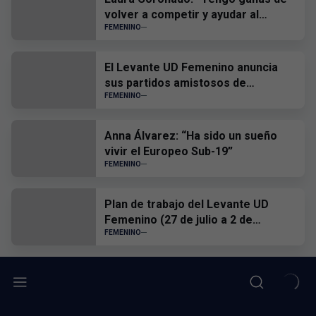
volver a competir y ayudar al
equipo”
FEMENINO
El Levante UD Femenino anuncia
sus partidos amistosos de
pretemporada
FEMENINO
Anna Álvarez: “Ha sido un sueño
vivir el Europeo Sub-19”
FEMENINO
Plan de trabajo del Levante UD
Femenino (27 de julio a 2 de
agosto)
FEMENINO