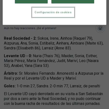
ante la Real Sociedad (2-0)
Configuración de cookies
Aún no hay reacciones. ¡Sé el primero!
Real Sociedad - 2:
Sokoa, Irene, Ainhoa (Raquel 79),
Aizpurua, Ana, Sonia, Estibaliz, Ainhara, Aintxare (Maite 63),
Sandra (Elisabeth 86), Larraiz (Anne 83).
Levante UD - 0:
Nuria (Thais 76), Maider, Sonia, Esther,
María Pérez, María Fernández, Judit, Mariví, Leo (Naiara
53), Anabel, Yana (Sara 53).
Árbitro:
Sr. Morales Fernando. Amonestó a Aizpurua por la
Real y por el Levante UD a Maider y Mariví.
Goles:
1-0 min 27, Sandra. 2-0 min 77, Larraiz, de penalti
El Levante UD cayó derrotado en su visita a San Sebastián
por dos a cero ante la Real Sociedad, y no pudo continuar
con la buena racha de resultados de las últimas jornadas.