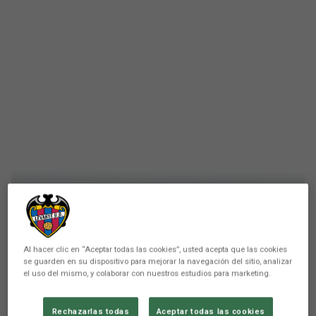
Al hacer clic en “Aceptar todas las cookies”, usted acepta que las cookies
se guarden en su dispositivo para mejorar la navegación del sitio, analizar
el uso del mismo, y colaborar con nuestros estudios para marketing.
FEMENINO
El Levante UD Femenino cae
Rechazarlas todas
Aceptar todas las cookies