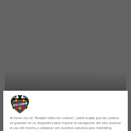
LEVANTE UD
El Levante UD Femenino
cosecha su primera derrota
Al hacer clic en “Aceptar todas las cookies”, usted acepta que las cookies
ante el Real Betis Balompié
se guarden en su dispositivo para mejorar la navegación del sitio, analizar
el uso del mismo, y colaborar con nuestros estudios para marketing.