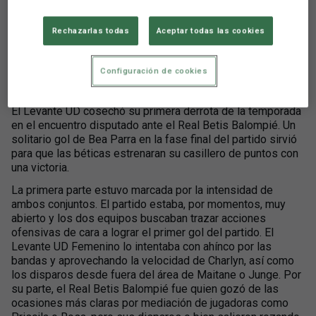
Real Betis Féminas
Rechazarlas todas
Aceptar todas las cookies
Configuración de cookies
Aún no hay reacciones. ¡Sé el primero!
El Levante UD cosechó su primera derrota de la temporada
en el encuentro disputado ante el Real Betis Balompié. Un
solitario gol de Bea Parra en la fase final del partido sirvió
para que las béticas estrenaran su casillero de puntos con
una victoria.
La primera parte estuvo marcada por la intensidad de
ambos conjuntos. El partido estaba, por momentos, muy
abierto y los dos equipos buscaban trazar acciones
ofensivas de cara a lograr el primer gol del partido. El
Levante UD Femenino lo intentaba con ahínco por las
bandas y aprovechando la velocidad de Charlyn, así como
los disparos desde fuera del área de Maitane o Junge. Por
su parte, el Real Betis Balompié fue quien gozó de las
ocasiones más claras por mediación de jugadoras como