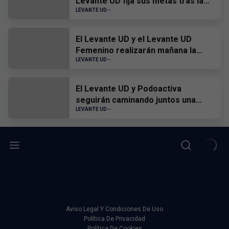
Levante UD fija sus metas tras la
visita a la Basílica
LEVANTE UD
El Levante UD y el Levante UD
Femenino realizarán mañana la
tradicional ofrenda floral a la
LEVANTE UD
Virgen de los Desamparados
El Levante UD y Podoactiva
seguirán caminando juntos una
nueva temporada
LEVANTE UD
Aviso Legal Y Condiciones De Uso
Política De Privacidad
Política De Cookies