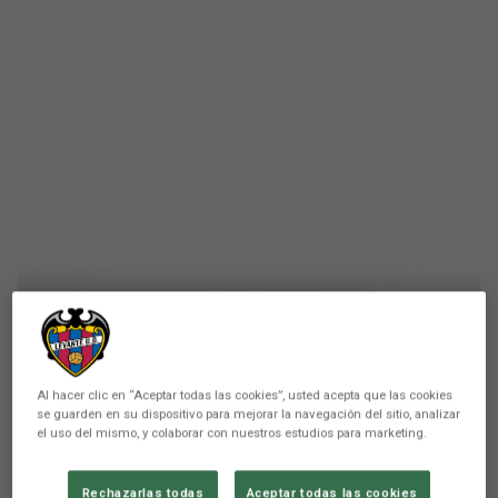
FEMENINO
Al hacer clic en “Aceptar todas las cookies”, usted acepta que las cookies
se guarden en su dispositivo para mejorar la navegación del sitio, analizar
El Levante UD Femenino
el uso del mismo, y colaborar con nuestros estudios para marketing.
regresa de vacío de su
Rechazarlas todas
Aceptar todas las cookies