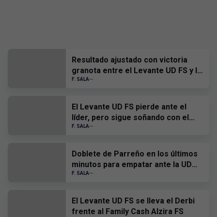
Resultado ajustado con victoria
granota entre el Levante UD FS y la
Unión Africana Ceutí
F. SALA
El Levante UD FS pierde ante el
líder, pero sigue soñando con el
playoff
F. SALA
Doblete de Parreño en los últimos
minutos para empatar ante la UD
Ibiza Gasifer
F. SALA
El Levante UD FS se lleva el Derbi
frente al Family Cash Alzira FS