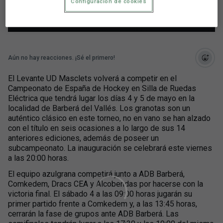
Eléctrica
Configuración de cookies
Aún no hay reacciones. ¡Sé el primero!
El Levante UD Masclets volverá a competir en el
Campeonato de España de Hockey en Silla de Ruedas
Eléctrica que tendrá lugar los días 4 y 5 de mayo en la
localidad de Barberá del Vallés. Los granotas son un
auténtico clásico en este torneo, no en vano se han alzado
con el título en seis ocasiones a lo largo de sus 14
anteriores ediciones, además de poseer un
subcampeonato. La inauguración se celebrará este viernes
a las 20:00 horas.
El equipo azulgrana competirá junto a ADB Barberá,
Comkedem, Dracs CEA y Alcobendas por hacerse con la
victoria final. El sábado 4 a las 09:00 horas jugarán su
primer partido frente a Comkedem y, a las 13:45 horas,
cerrarán la fase de grupos ante ADB Barberá. Las