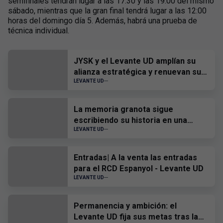
semifinales tendrán lugar a las 17:30 y las 19:00 del mismo
sábado, mientras que la gran final tendrá lugar a las 12:00
horas del domingo día 5. Además, habrá una prueba de
técnica individual.
JYSK y el Levante UD amplían su
alianza estratégica y renuevan su
patrocinio hasta 2028
LEVANTE UD
La memoria granota sigue
escribiendo su historia en una
nueva actualización del Museo
LEVANTE UD
Virtual
Entradas| A la venta las entradas
para el RCD Espanyol - Levante UD
LEVANTE UD
Permanencia y ambición: el
Levante UD fija sus metas tras la