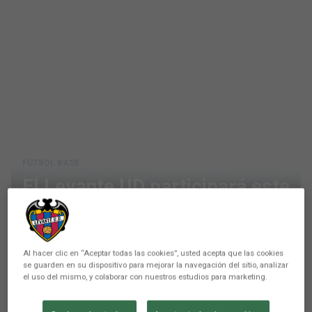
FÚTBOL BASE
El Levante UD participará este
fin de semana en el XXXIII
Torneo Nacional Pamesa
Al hacer clic en “Aceptar todas las cookies”, usted acepta que las cookies
LALIGA FC Futures
se guarden en su dispositivo para mejorar la navegación del sitio, analizar
el uso del mismo, y colaborar con nuestros estudios para marketing.
Puedes ver en directo los partidos del viernes