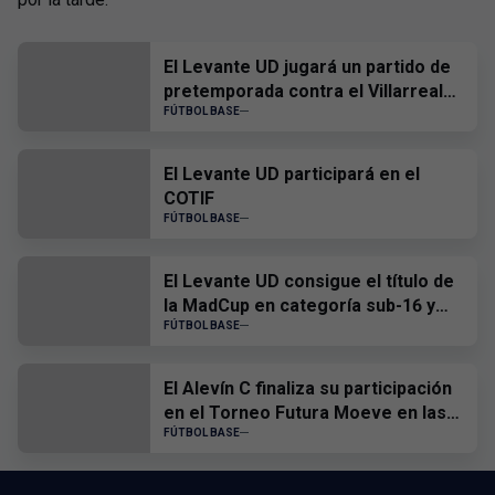
Saltar a la siguiente sección
Saltar a la siguiente sección
El Levante UD jugará un partido de
pretemporada contra el Villarreal
CF
FÚTBOL BASE
El Levante UD participará en el
COTIF
FÚTBOL BASE
El Levante UD consigue el título de
la MadCup en categoría sub-16 y
sub-19
FÚTBOL BASE
El Alevín C finaliza su participación
en el Torneo Futura Moeve en las
semifinales
FÚTBOL BASE