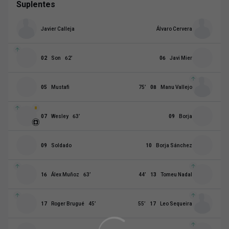
Suplentes
Javier Calleja
Álvaro Cervera
02
Son
62
’
06
Javi Mier
05
Mustafi
75
’
08
Manu Vallejo
07
Wesley
63
’
09
Borja
09
Soldado
10
Borja Sánchez
16
Álex Muñoz
63
’
44
’
13
Tomeu Nadal
17
Roger Brugué
45
’
55
’
17
Leo Sequeira