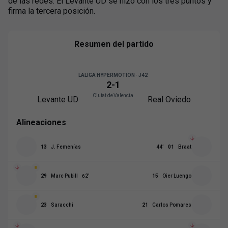
de las redes. El Levante UD se hizo con los tres puntos y
firma la tercera posición.
Resumen del partido
LALIGA HYPERMOTION · J42
2
-
1
Ciutat de Valencia
Levante UD
Real Oviedo
Alineaciones
13
J. Femenías
44
’
01
Braat
29
Marc Pubill
62
’
15
Oier Luengo
23
Saracchi
21
Carlos Pomares