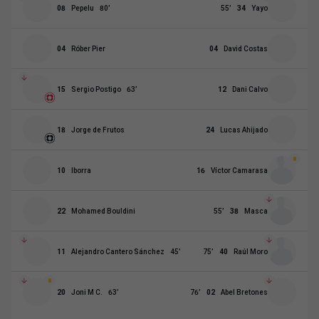
08
Pepelu
80
’
55
’
34
Yayo
04
Róber Pier
04
David Costas
15
Sergio Postigo
63
’
12
Dani Calvo
18
Jorge de Frutos
24
Lucas Ahijado
10
Iborra
16
Víctor Camarasa
22
Mohamed Bouldini
55
’
38
Masca
11
Alejandro Cantero Sánchez
45
’
75
’
40
Raúl Moro
20
Joni M C.
63
’
76
’
02
Abel Bretones