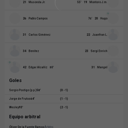
21
Musonda Jr.
55
’
19
Montoro J.m.
26
Pablo Campos
76
’
20
Hugo
31
Carlos Giménez
22
Juanfran L.
34
Benitez
23
Sergi Enrich
42
Edgar Alcañiz
80
’
31
Mangel
Goles
Sergio Postigo
(p.p.)
58
’
(0 - 1)
Jorge de Frutos
64
’
(1 - 1)
Wesley
93
’
(2 - 1)
Equipo arbitral
Óliver De la Fuente Ramos
Árbitro