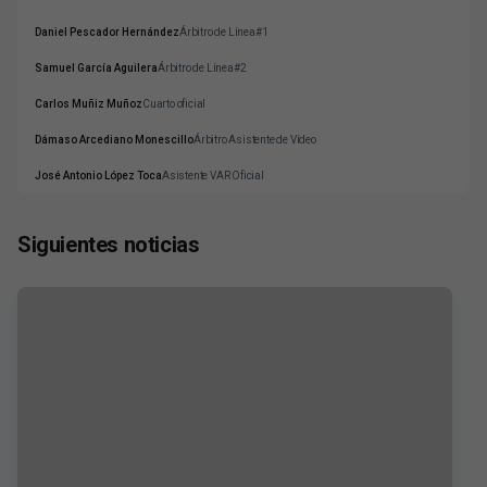
Daniel Pescador Hernández
Árbitro de Línea#1
Samuel García Aguilera
Árbitro de Línea#2
Carlos Muñiz Muñoz
Cuarto oficial
Dámaso Arcediano Monescillo
Árbitro Asistente de Vídeo
José Antonio López Toca
Asistente VAR Oficial
Siguientes noticias