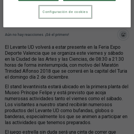
Alfonso
Configuración de cookies
Aún no hay reacciones. ¡Sé el primero!
El Levante UD volverá a estar presente en la Feria Expo
Deporte Valencia que se organiza este viernes y sábado
en la Ciudad de las Artes y las Ciencias, de 08:30 a 21:30
horas de forma ininterrumpida, con motivo del Maratón
Trinidad Alfonso 2018 que se correrá en la capital del Turia
el domingo día 2 de diciembre.
El stand levantinista estará ubicado en la primera planta del
Museo Príncipe Felipe y está previsto que acoja
numerosas actividades tanto el viernes como el sábado.
Los visitantes a nuestro stand recibirán numerosos
productos del Levante UD como bufandas, globos o
banderas, especialmente los que se animen a participar en
las actividades que tenemos preparados.
El juego estrella sin duda será una cinta de correr que