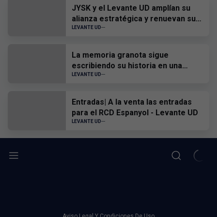
JYSK y el Levante UD amplían su
alianza estratégica y renuevan su
patrocinio hasta 2028
LEVANTE UD
La memoria granota sigue
escribiendo su historia en una
nueva actualización del Museo
LEVANTE UD
Virtual
Entradas| A la venta las entradas
para el RCD Espanyol - Levante UD
LEVANTE UD
Aviso Legal Y Condiciones De Uso