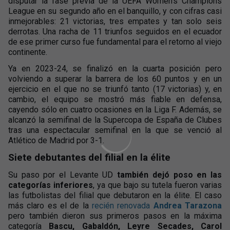
disputar la fase previa de la UEFA Women's Champions
League en su segundo año en el banquillo, y con cifras casi
inmejorables: 21 victorias, tres empates y tan solo seis
derrotas. Una racha de 11 triunfos seguidos en el ecuador
de ese primer curso fue fundamental para el retorno al viejo
continente.
Ya en 2023-24, se finalizó en la cuarta posición pero
volviendo a superar la barrera de los 60 puntos y en un
ejercicio en el que no se triunfó tanto (17 victorias) y, en
cambio, el equipo se mostró más fiable en defensa,
cayendo sólo en cuatro ocasiones en la Liga F. Además, se
alcanzó la semifinal de la Supercopa de España de Clubes
tras una espectacular semifinal en la que se venció al
Atlético de Madrid por 3-1.
Siete debutantes del filial en la élite
Su paso por el Levante UD
también dejó poso en las
categorías inferiores
, ya que bajo su tutela fueron varias
las futbolistas del filial que debutaron en la élite. El caso
más claro es el de la
recién renovada
Andrea Tarazona
pero también dieron sus primeros pasos en la máxima
categoría
Bascu, Gabaldón, Leyre Secades, Carol