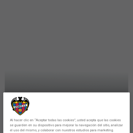
FEMENINO
El Levante UD y José Sánchez
Al hacer clic en “Aceptar todas las cookies”, usted acepta que las cookies
Vera separan sus caminos
se guarden en su dispositivo para mejorar la navegación del sitio, analizar
el uso del mismo, y colaborar con nuestros estudios para marketing.