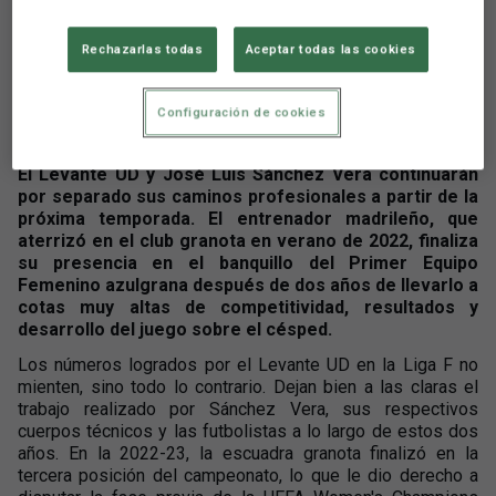
Levante UD Femenino
Rechazarlas todas
Aceptar todas las cookies
Configuración de cookies
Aún no hay reacciones. ¡Sé el primero!
El Levante UD y José Luis Sánchez Vera continuarán
por separado sus caminos profesionales a partir de la
próxima temporada. El entrenador madrileño, que
aterrizó en el club granota en verano de 2022, finaliza
su presencia en el banquillo del Primer Equipo
Femenino azulgrana después de dos años de llevarlo a
cotas muy altas de competitividad, resultados y
desarrollo del juego sobre el césped.
Los números logrados por el Levante UD en la Liga F no
mienten, sino todo lo contrario. Dejan bien a las claras el
trabajo realizado por Sánchez Vera, sus respectivos
cuerpos técnicos y las futbolistas a lo largo de estos dos
años. En la 2022-23, la escuadra granota finalizó en la
tercera posición del campeonato, lo que le dio derecho a