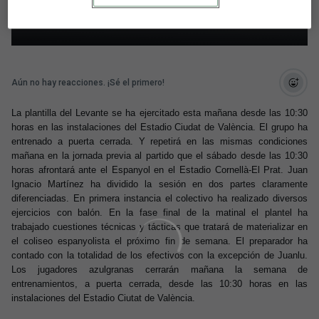
del Estadio
Aún no hay reacciones. ¡Sé el primero!
La plantilla del Levante se ha ejercitado esta mañana desde las 10:30
horas en las instalaciones del Estadio Ciudat de València. El grupo ha
entrenado a puerta cerrada. Y repetirá en las mismas condiciones
mañana en la jornada previa al partido que el sábado desde las 10:30
horas afrontará ante el Espanyol en el Estadio Cornellà-El Prat. Juan
Ignacio Martínez ha dividido la sesión en dos partes claramente
diferenciadas. En primera instancia el colectivo ha realizado diversos
ejercicios con balón. En la fase final de la matinal el plantel ha
trabajado cuestiones técnicas y tácticas que tratará de materializar en
el coliseo espanyolista el próximo fin de semana. El preparador ha
contado con la totalidad de los efectivos con la excepción de Juanlu.
Los jugadores azulgranas cerrarán mañana la semana de
entrenamientos, a puerta cerrada, desde las 10:30 horas en las
instalaciones del Estadio Ciutat de València.