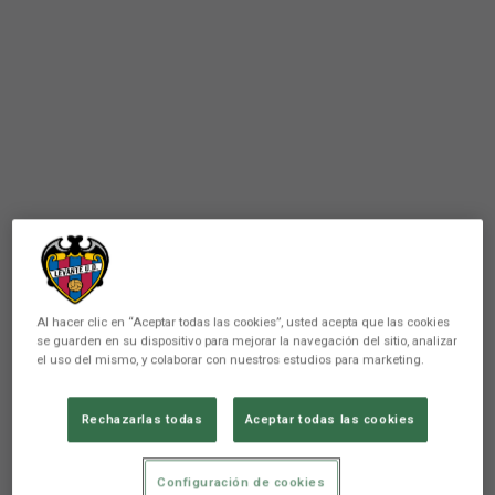
Al hacer clic en “Aceptar todas las cookies”, usted acepta que las cookies
se guarden en su dispositivo para mejorar la navegación del sitio, analizar
el uso del mismo, y colaborar con nuestros estudios para marketing.
PRIMER EQUIPO
Entrenamiento a puerta
Rechazarlas todas
Aceptar todas las cookies
cerrada en las instalaciones
Configuración de cookies