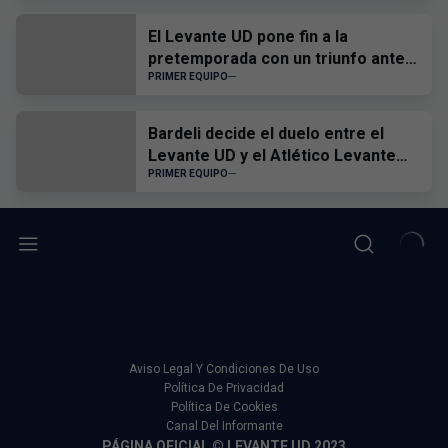
sufrir, sufrir todos juntos”
El Levante UD pone fin a la
pretemporada con un triunfo ante
el CD Castellón
PRIMER EQUIPO
Bardeli decide el duelo entre el
Levante UD y el Atlético Levante
UD
PRIMER EQUIPO
Aviso Legal Y Condiciones De Uso
Política De Privacidad
Política De Cookies
Canal Del Informante
PÁGINA OFICIAL © LEVANTE UD 2023