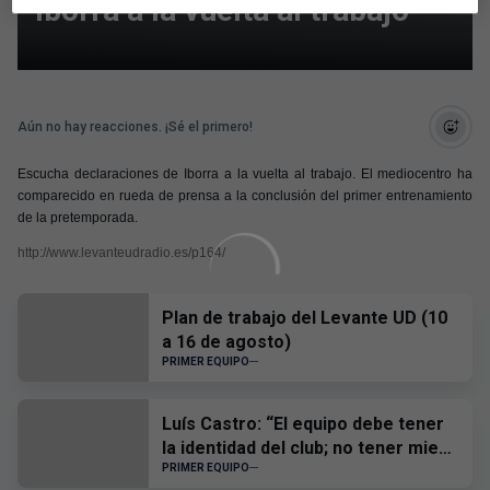
Iborra a la vuelta al trabajo
Aún no hay reacciones. ¡Sé el primero!
Escucha declaraciones de Iborra a la vuelta al trabajo. El mediocentro ha
comparecido en rueda de prensa a la conclusión del primer entrenamiento
de la pretemporada.
http://www.levanteudradio.es/p164/
Plan de trabajo del Levante UD (10
a 16 de agosto)
PRIMER EQUIPO
Luís Castro: “El equipo debe tener
la identidad del club; no tener miedo
a nadie y, cuando tengamos que
PRIMER EQUIPO