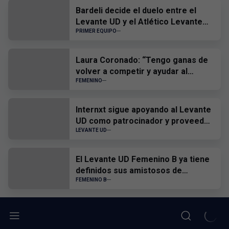
Bardeli decide el duelo entre el
Levante UD y el Atlético Levante
UD
PRIMER EQUIPO
Laura Coronado: “Tengo ganas de
volver a competir y ayudar al
equipo”
FEMENINO
Internxt sigue apoyando al Levante
UD como patrocinador y proveedor
oficial
LEVANTE UD
El Levante UD Femenino B ya tiene
definidos sus amistosos de
pretemporada
FEMENINO B