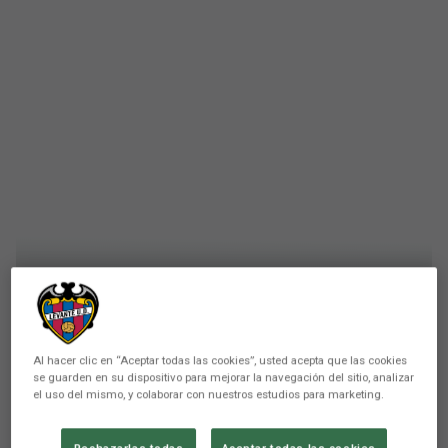
PRIMER EQUIPO
Al hacer clic en “Aceptar todas las cookies”, usted acepta que las cookies
Fernández Borbalán dirigirá el
se guarden en su dispositivo para mejorar la navegación del sitio, analizar
el uso del mismo, y colaborar con nuestros estudios para marketing.
encuentro Levante UD - UD