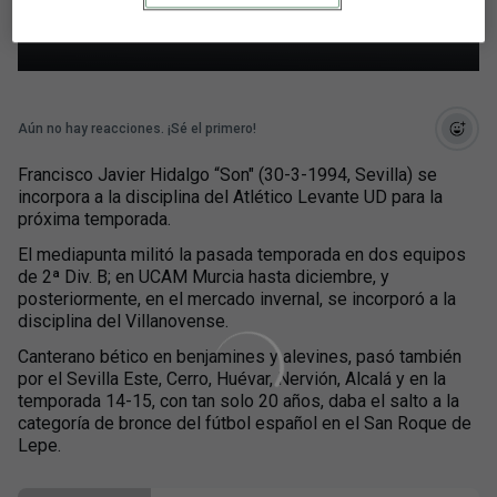
Atlético Levante UD
Aún no hay reacciones. ¡Sé el primero!
Francisco Javier Hidalgo “Son" (30-3-1994, Sevilla) se
incorpora a la disciplina del Atlético Levante UD para la
próxima temporada.
El mediapunta militó la pasada temporada en dos equipos
de 2ª Div. B; en UCAM Murcia hasta diciembre, y
posteriormente, en el mercado invernal, se incorporó a la
disciplina del Villanovense.
Canterano bético en benjamines y alevines, pasó también
por el Sevilla Este, Cerro, Huévar, Nervión, Alcalá y en la
temporada 14-15, con tan solo 20 años, daba el salto a la
categoría de bronce del fútbol español en el San Roque de
Lepe.